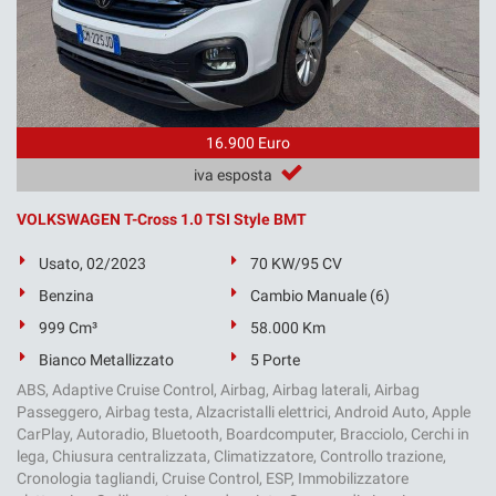
16.900 Euro
iva esposta
VOLKSWAGEN T-Cross 1.0 TSI Style BMT
Usato, 02/2023
70 KW/95 CV
Benzina
Cambio Manuale (6)
999 Cm³
58.000 Km
Bianco Metallizzato
5 Porte
ABS, Adaptive Cruise Control, Airbag, Airbag laterali, Airbag
Passeggero, Airbag testa, Alzacristalli elettrici, Android Auto, Apple
CarPlay, Autoradio, Bluetooth, Boardcomputer, Bracciolo, Cerchi in
lega, Chiusura centralizzata, Climatizzatore, Controllo trazione,
Cronologia tagliandi, Cruise Control, ESP, Immobilizzatore