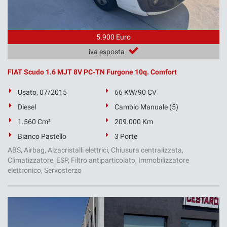
5.900 Euro
iva esposta
FIAT Scudo 1.6 MJT 8V PC-TN Furgone 10q. Comfort
Usato, 07/2015
66 KW/90 CV
Diesel
Cambio Manuale (5)
1.560 Cm³
209.000 Km
Bianco Pastello
3 Porte
ABS, Airbag, Alzacristalli elettrici, Chiusura centralizzata,
Climatizzatore, ESP, Filtro antiparticolato, Immobilizzatore
elettronico, Servosterzo