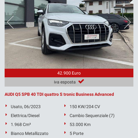
42.900 Euro
iva esposta
AUDI Q5 SPB 40 TDI quattro S tronic Business Advanced
Usato, 06/2023
150 KW/204 CV
Elettrica/Diesel
Cambio Sequenziale (7)
1.968 Cm³
53.000 Km
Bianco Metallizzato
5 Porte