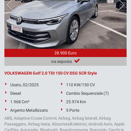
28.900 Euro
iva esposta
VOLKSWAGEN Golf 2.0 TDI 150 CV DSG SCR Style
Usato, 02/2025
110 KW/150 CV
Diesel
Cambio Sequenziale (7)
1.968 Cm³
25.974 Km
Argento Metallizzato
5 Porte
ABS, Adaptive Cruise Control, Airbag, Airbag laterali, Airbag
Passeggero, Airbag testa, Alzacristalli elettrici, Android Auto, Apple
CarPlay, Autoradio, Bluetooth, Boardcomputer, Bracciolo, Cerchi in