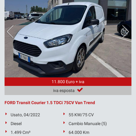
11.800 Euro + iva
iva esposta
FORD Transit Courier 1.5 TDCi 75CV Van Trend
Usato, 04/2022
55 KW/75 CV
Diesel
Cambio Manuale (5)
1.499 Cm³
64.000 Km