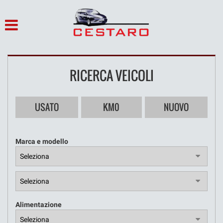
HOME
LISTA VEICOLI
RICERCA VEICOLI
ACQUISTIAMO USATO
ASSISTENZA
USATO
KM0
NUOVO
SERVIZI
Marca e modello
CONTATTI
NOLEGGIO
Alimentazione
OFFICINA