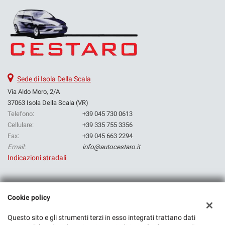
Sede di Isola Della Scala
Via Aldo Moro, 2/A
37063 Isola Della Scala (VR)
Telefono:
+39 045 730 0613
Cellulare:
+39 335 755 3356
Fax:
+39 045 663 2294
Email:
info@autocestaro.it
Indicazioni stradali
Dati fiscali:
Cookie policy
Rf Group Srl
Via Camagre, 30, Isola Della Scala (VR)
Questo sito e gli strumenti terzi in esso integrati trattano dati