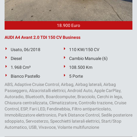
18.900 Euro
AUDI A4 Avant 2.0 TDI 150 CV Business
Usato, 06/2018
110 KW/150 CV
Diesel
Cambio Manuale (6)
1.968 Cm³
108.500 Km
Bianco Pastello
5 Porte
ABS, Adaptive Cruise Control, Airbag, Airbag laterali, Airbag
Passeggero, Alzacristalli elettrici, Android Auto, Apple CarPlay,
Autoradio, Bluetooth, Boardcomputer, Bracciolo, Cerchi in lega,
Chiusura centralizzata, Climatizzatore, Controllo trazione, Cruise
Control, ESP, Fari LED, Fendinebbia, Filtro antiparticolato,
Immobilizzatore elettronico, Park Distance Control, Sedile posteriore
sdoppiato, Servosterzo, Specchietti laterali elettrici, Start/Stop
Automatico, USB, Vivavoce, Volante multifunzione