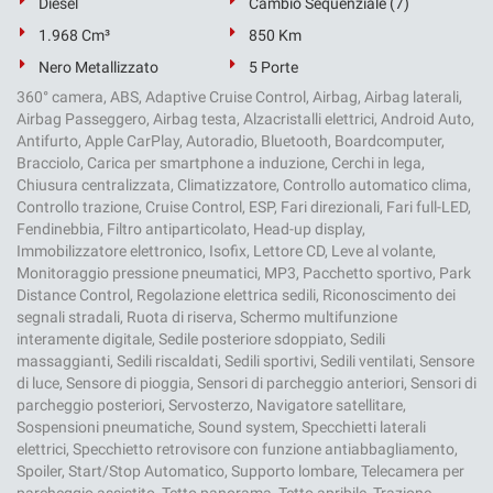
Diesel
Cambio Sequenziale (7)
1.968 Cm³
850 Km
Nero Metallizzato
5 Porte
360° camera, ABS, Adaptive Cruise Control, Airbag, Airbag laterali,
Airbag Passeggero, Airbag testa, Alzacristalli elettrici, Android Auto,
Antifurto, Apple CarPlay, Autoradio, Bluetooth, Boardcomputer,
Bracciolo, Carica per smartphone a induzione, Cerchi in lega,
Chiusura centralizzata, Climatizzatore, Controllo automatico clima,
Controllo trazione, Cruise Control, ESP, Fari direzionali, Fari full-LED,
Fendinebbia, Filtro antiparticolato, Head-up display,
Immobilizzatore elettronico, Isofix, Lettore CD, Leve al volante,
Monitoraggio pressione pneumatici, MP3, Pacchetto sportivo, Park
Distance Control, Regolazione elettrica sedili, Riconoscimento dei
segnali stradali, Ruota di riserva, Schermo multifunzione
interamente digitale, Sedile posteriore sdoppiato, Sedili
massaggianti, Sedili riscaldati, Sedili sportivi, Sedili ventilati, Sensore
di luce, Sensore di pioggia, Sensori di parcheggio anteriori, Sensori di
parcheggio posteriori, Servosterzo, Navigatore satellitare,
Sospensioni pneumatiche, Sound system, Specchietti laterali
elettrici, Specchietto retrovisore con funzione antiabbagliamento,
Spoiler, Start/Stop Automatico, Supporto lombare, Telecamera per