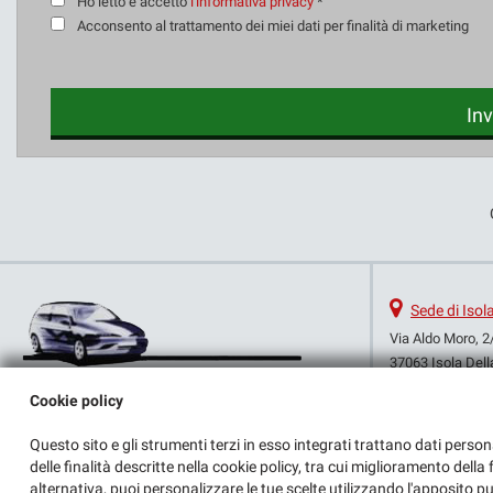
Ho letto e accetto
l'informativa privacy
*
Acconsento al trattamento dei miei dati per finalità di marketing
Inv
Sede di Isol
Via Aldo Moro, 2
37063 Isola Dell
Telefono:
Cookie policy
Cellulare:
Fax:
Questo sito e gli strumenti terzi in esso integrati trattano dati person
Email:
delle finalità descritte nella cookie policy, tra cui miglioramento dell
Indicazioni stra
alternativa, puoi personalizzare le tue scelte utilizzando l'apposito p