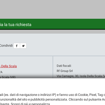
ia la tua richiesta
Condividi
Dati fiscali:
a Della Scala
Rf Group Srl
/A
Via Camagre, 30, Isola Della Scala (
a Scala (VR)
C.F/P.IVA:
03523080236
+39 045 730 0613
Registro delle imprese:
VR
+39 335 755 3356
+39 045 663 2294
ali (es. dati di navigazione o indirizzi IP) e fanno uso di Cookie, Pixel, Ta
info@autocestaro.it
a funzionalità del sito e pubblicità personalizzata. Cliccando sul pulsante Ac
dali
ulsante. Scopri di più e personalizza.