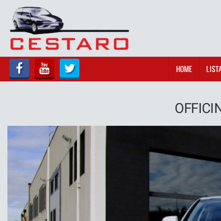
HOME
LISTA VEICOLI
HOME
LIST
ACQUISTIAMO USATO
ASSISTENZA
OFFICI
SERVIZI
CONTATTI
NOLEGGIO
OFFICINA