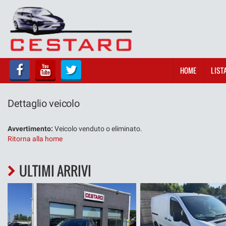
HOME
LISTA VEICOLI
HOME
LIST
ACQUISTIAMO USATO
Dettaglio veicolo
ASSISTENZA
Avvertimento:
Veicolo venduto o eliminato.
SERVIZI
Ritorna alla home
CONTATTI
ULTIMI ARRIVI
NOLEGGIO
OFFICINA