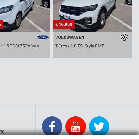
a
€ 16.900
€
VOLKSWAGEN
er 1.5 TDCi 75CV Van
T-Cross 1.0 TSI Style BMT
T
VR)