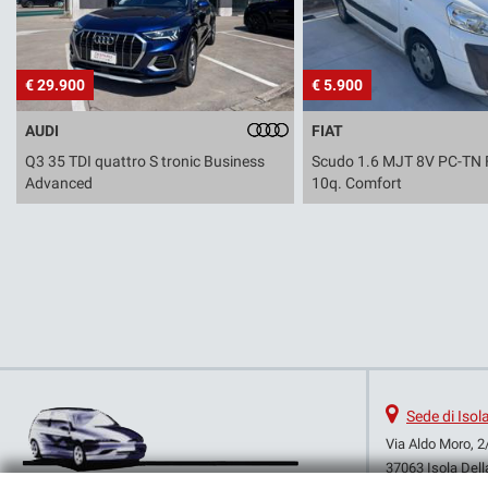
NOLEGGIO A BREVE E LUNGO
TERMINE
€ 29.900
€ 5.900
AUDI
FIAT
Q3 35 TDI quattro S tronic Business
Scudo 1.6 MJT 8V PC-TN 
Advanced
10q. Comfort
Sede di Isol
Via Aldo Moro, 2
37063 Isola Dell