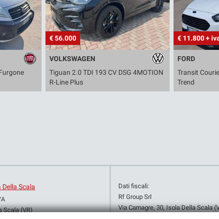
€ 56.000
€ 11.800 + iv
VOLKSWAGEN
FORD
Furgone
Tiguan 2.0 TDI 193 CV DSG 4MOTION
Transit Couri
R-Line Plus
Trend
Dati fiscali:
a Della Scala
Rf Group Srl
/A
Via Camagre, 30, Isola Della Scala (
a Scala (VR)
C.F/P.IVA:
03523080236