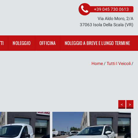
+39 045 730 0613
Via Aldo Moro, 2/A
37063 Isola Della Scala (VR)
TI
NOLEGGIO
OFFICINA
NOLEGGIO A BREVE E LUNGO TERMINE
Home
/
Tutti I Veicoli
/
<
>