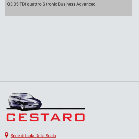
ro S tronic Business Advanced
Scudo 1.6 MJT 8V P
NOLEGGIO A BREVE E LUNGO
TERMINE
Sede di Isola Della Scala