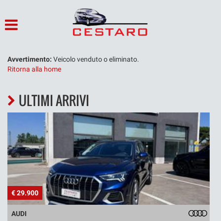
HOME
LISTA VEICOLI
Avvertimento:
Veicolo venduto o eliminato.
Ritorna alla home
ACQUISTIAMO USATO
ULTIMI ARRIVI
ASSISTENZA
SERVIZI
CONTATTI
NOLEGGIO
€ 5.900
FIAT
OFFICINA