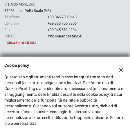
Via Aldo Moro, 2/A
37063 Isola Della Scala (VR)
Telefono:
+39 045 730 0613
Cellulare:
+39 335 755 3356
Fax:
+39 045 663 2294
Email:
info@autocestaro.it
Indicazioni stradali
Dati fiscali:
Cookie policy
Rf Group Srl
Via Camagre, 30, Isola Della Scala (VR)
Questo sito e gli strumenti terzi in esso integrati trattano dati
C.F/P.IVA:
03523080236
personali (es. dati di navigazione o indirizzi IP) e fanno uso di
Registro delle imprese:
Cookie, Pixel, Tag o altri identificatori necessari al funzionamento e
VR
al raggiungimento delle finalità descritte nella cookie policy, tra cui
miglioramento della funzionalità del sito e pubblicità
personalizzata. Cliccando sul pulsante Accetta tutto, dichiari di
accettare l'uso di queste tecnologie. In alternativa, puoi
personalizzare le tue scelte utilizzando l'apposito pulsante. Scopri di
più e personalizza.