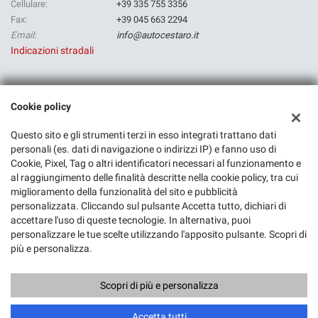
Cellulare:
+39 335 755 3356
Fax:
+39 045 663 2294
Email:
info@autocestaro.it
Indicazioni stradali
Dati fiscali:
Cookie policy
Rf Group Srl
Via Camagre, 30, Isola Della Scala (VR)
Questo sito e gli strumenti terzi in esso integrati trattano dati
C.F/P.IVA:
03523080236
personali (es. dati di navigazione o indirizzi IP) e fanno uso di
Registro delle imprese:
Cookie, Pixel, Tag o altri identificatori necessari al funzionamento e
VR
al raggiungimento delle finalità descritte nella cookie policy, tra cui
miglioramento della funzionalità del sito e pubblicità
personalizzata. Cliccando sul pulsante Accetta tutto, dichiari di
accettare l'uso di queste tecnologie. In alternativa, puoi
personalizzare le tue scelte utilizzando l'apposito pulsante. Scopri di
più e personalizza.
Scopri di più e personalizza
Copyright © 2026 GestionaleAuto.com S.r.l., Tutti i diritti riservati -
Leggi l'informativa sulla privacy
-
Cookie Policy
Sito creato da:
GestionaleAuto.com
Accetta tutti