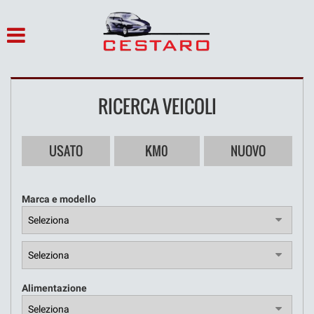
HOME
LISTA VEICOLI
RICERCA VEICOLI
ACQUISTIAMO USATO
ASSISTENZA
USATO
KM0
NUOVO
SERVIZI
Marca e modello
CONTATTI
NOLEGGIO
Alimentazione
OFFICINA